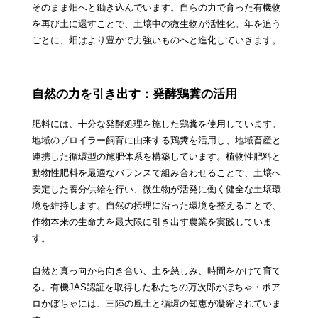
そのまま畑へと鋤き込んでいます。自らの力で育った有機物
を再び土に還すことで、土壌中の微生物が活性化。年を追う
ごとに、畑はより豊かで力強いものへと進化していきます。
自然の力を引き出す：発酵鶏糞の活用
肥料には、十分な発酵処理を施した鶏糞を使用しています。
地域のブロイラー飼育に由来する鶏糞を活用し、地域畜産と
連携した循環型の施肥体系を構築しています。植物性肥料と
動物性肥料を最適なバランスで組み合わせることで、土壌へ
安定した養分供給を行い、微生物が活発に働く健全な土壌環
境を維持します。自然の摂理に沿った環境を整えることで、
作物本来の生命力を最大限に引き出す農業を実践していま
す。
自然と真っ向から向き合い、土を慈しみ、時間をかけて育て
る。有機JAS認証を取得した私たちの万次郎かぼちゃ・ポア
ロかぼちゃには、三陸の風土と循環の知恵が凝縮されていま