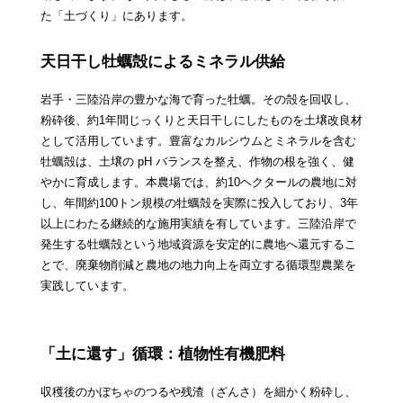
た「土づくり」にあります。
天日干し牡蠣殻によるミネラル供給
岩手・三陸沿岸の豊かな海で育った牡蠣。その殻を回収し、
粉砕後、約1年間じっくりと天日干しにしたものを土壌改良材
として活用しています。豊富なカルシウムとミネラルを含む
牡蠣殻は、土壌の pH バランスを整え、作物の根を強く、健
やかに育成します。本農場では、約10ヘクタールの農地に対
し、年間約100トン規模の牡蠣殻を実際に投入しており、3年
以上にわたる継続的な施用実績を有しています。三陸沿岸で
発生する牡蠣殻という地域資源を安定的に農地へ還元するこ
とで、廃棄物削減と農地の地力向上を両立する循環型農業を
実践しています。
「土に還す」循環：植物性有機肥料
収穫後のかぼちゃのつるや残渣（ざんさ）を細かく粉砕し、