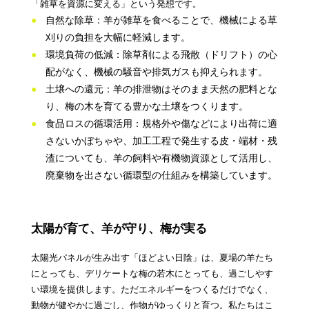
「雑草を資源に変える」という発想です。
自然な除草：羊が雑草を食べることで、機械による草
刈りの負担を大幅に軽減します。
環境負荷の低減：除草剤による飛散（ドリフト）の心
配がなく、機械の騒音や排気ガスも抑えられます。
土壌への還元：羊の排泄物はそのまま天然の肥料とな
り、梅の木を育てる豊かな土壌をつくります。
食品ロスの循環活用：規格外や傷などにより出荷に適
さないかぼちゃや、加工工程で発生する皮・端材・残
渣についても、羊の飼料や有機物資源として活用し、
廃棄物を出さない循環型の仕組みを構築しています。
太陽が育て、羊が守り、梅が実る
太陽光パネルが生み出す「ほどよい日陰」は、夏場の羊たち
にとっても、デリケートな梅の若木にとっても、過ごしやす
い環境を提供します。ただエネルギーをつくるだけでなく、
動物が健やかに過ごし、作物がゆっくりと育つ。私たちはこ