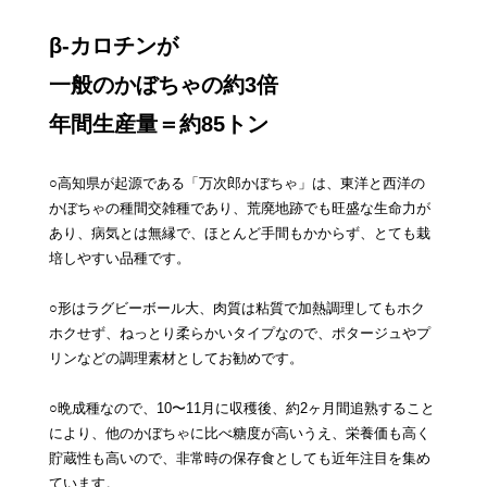
β-カロチンが
一般のかぼちゃの約3倍
年間生産量＝約85トン
○高知県が起源である「万次郎かぼちゃ」は、東洋と西洋の
かぼちゃの種間交雑種であり、荒廃地跡でも旺盛な生命力が
あり、病気とは無縁で、ほとんど手間もかからず、とても栽
培しやすい品種です。
○形はラグビーボール大、肉質は粘質で加熱調理してもホク
ホクせず、ねっとり柔らかいタイプなので、ポタージュやプ
リンなどの調理素材としてお勧めです。
○晩成種なので、10〜11月に収穫後、約2ヶ月間追熟すること
により、他のかぼちゃに比べ糖度が高いうえ、栄養価も高く
貯蔵性も高いので、非常時の保存食としても近年注目を集め
ています。