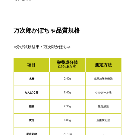
万次郎かぼちゃ品質規格
○分析試験結果：万次郎かぼちゃ
栄養成分値
項目
測定方法
(100gあたり)
水分
5.40g
減圧加熱乾燥法
たんぱく質
7.40g
ケルダール法
脂質
7.30g
酸分解法
灰分
6.80g
直接灰化法
炭水化物
73.10g
-